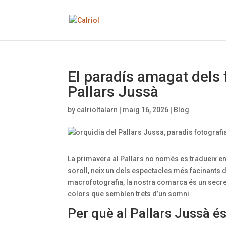
El paradís amagat dels f
Pallars Jussà
by
calrioltalarn
|
maig 16, 2026
|
Blog
La primavera al Pallars no només es tradueix en
soroll, neix un dels espectacles més facinants d
macrofotografia, la nostra comarca és un secret 
colors que semblen trets d’un somni.
Per què al Pallars Jussà és 