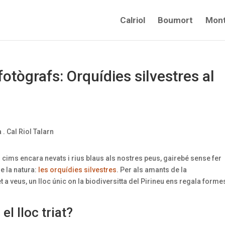
Calriol
Boumort
Mont
otògrafs: Orquídies silvestres al
 cims encara nevats i rius blaus als nostres peus, gairebé sense fer
e la natura:
les orquídies silvestres
. Per als amants de la
a veus, un lloc únic on la biodiversitta del Pirineu ens regala formes
el lloc triat?