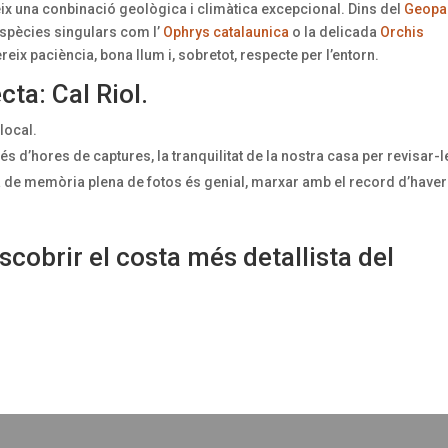
reix una conbinació geològica i climàtica excepcional. Dins del
Geopa
spècies singulars com l’
Ophrys catalaunica
o la delicada
Orchis
reix paciència, bona llum i, sobretot, respecte per l’entorn.
ta: Cal Riol.
local.
és d’hores de captures, la tranquilitat de la nostra casa per revisar-l
a de memòria plena de fotos és genial, marxar amb el record d’haver
cobrir el costa més detallista del