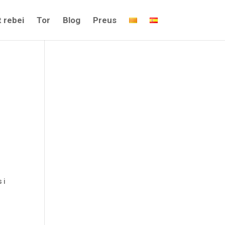
 rebei
Tor
Blog
Preus
 i