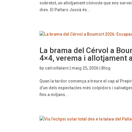
sobretot, un allotjament còmode que ens servei
dies. El Pallars Jussà és...
La brama del Cérvol a Bou
4×4, verema i allotjament a
by
calrioltalarn
|
maig 25, 2026
|
Blog
Quan la tardor comença a treure el cap al Prepi
d’un dels espectacles més colpidors i salvatges
fins a mitjans...