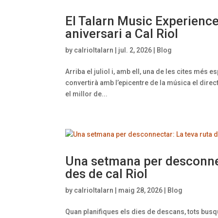
El Talarn Music Experience
aniversari a Cal Riol
by
calrioltalarn
|
jul. 2, 2026
|
Blog
Arriba el juliol i, amb ell, una de les cites més e
convertirà amb l’epicentre de la música el direc
el millor de...
Una setmana per desconnect
des de cal Riol
by
calrioltalarn
|
maig 28, 2026
|
Blog
Quan planifiques els dies de descans, tots busque