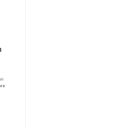
s
n
ri
bre