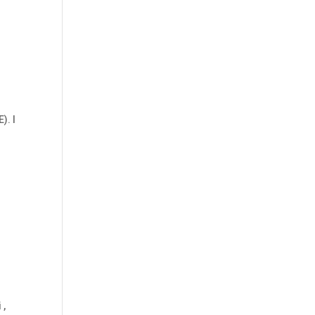
). I
 ,