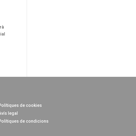
rà
ial
Polítiques de cookies
Avís legal
Polítiques de condicions