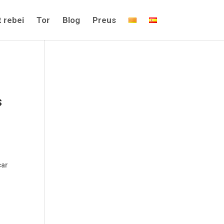
 rebei
Tor
Blog
Preus
s
car