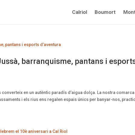
Calriol
Boumort
Mont
s Jussà, barranquisme, pantans i esport
es converteix en un autèntic paradís d’aigua dolça. La nostra comarca
ssaments i els rius ens regalen espais únics per banyar-nos, practi