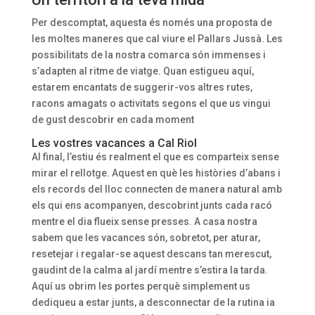
Per descomptat, aquesta és només una proposta de
les moltes maneres que cal viure el Pallars Jussà. Les
possibilitats de la nostra comarca són immenses i
s’adapten al ritme de viatge. Quan estigueu aquí,
estarem encantats de suggerir-vos altres rutes,
racons amagats o activitats segons el que us vingui
de gust descobrir en cada moment
Les vostres vacances a Cal Riol
Al final, l’estiu és realment el que es comparteix sense
mirar el rellotge. Aquest en què les històries d’abans i
els records del lloc connecten de manera natural amb
els qui ens acompanyen, descobrint junts cada racó
mentre el dia flueix sense presses. A casa nostra
sabem que les vacances són, sobretot, per aturar,
resetejar i regalar-se aquest descans tan merescut,
gaudint de la calma al jardí mentre s’estira la tarda.
Aquí us obrim les portes perquè simplement us
dediqueu a estar junts, a desconnectar de la rutina ia