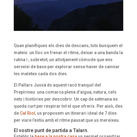
Quan planifiques els dies de descans, tots busquem el
mateix: un lloc on frenar el ritme, deixar a una banda la
rutina i , sobretot, un allotjament còmode que ens
serveixi de base per explorar sense haver de canviar
les maletes cada dos dies.
El Pallars Jussà és aquest racó tranquil del
Prepirineu: una comarca plena d’aigua, natura, cels
nets i històries per descobrir. Un cap de setmana es
queda curt per respirar tot el que ofrerix. Per això, des
de
Cal Riol,
us proposem un itinerari ideal de 7 dies
per viure l’estiu amb el ritme pausat que us mereixeu.
El vostre punt de partida a Talarn.
Establir la
base a la nostra casa
us permet organitzar