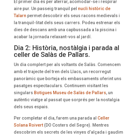
El primer dia és per aterrar, acomodar-se i respirar
aire pur. Un passeig tranquil pel
nucli històric de
Talarn
permet descobrir els seus racons medievals i
la tranquil-litat dels seus carrers. Podeu estrenar els
dies de descans amb una capbussada a la piscina i
acabar la jornada relaxant-vos al jardí.
Dia 2: Història, nostàlgia i parada al
celler de Salàs de Pallars.
Un dia complert per als voltants de Salàs. Comencem
amb el trajecte del tren dels Llacs, un recorregut
panoràmic que borteja els embassaments oferint uns
pasatges espectaculars. Continuem visitant les
singulars
Botigues Museu de Salàs de Pallars
, un
autèntic viatge al passat que sorprés per la nostalgia
dels seus espais.
Per completar el dia, farem una parada al
Celler
Solana Roivert
(DO Costers del Segre). Mentres
descobrim els secrets de les vinyes d’alçada i gaudim