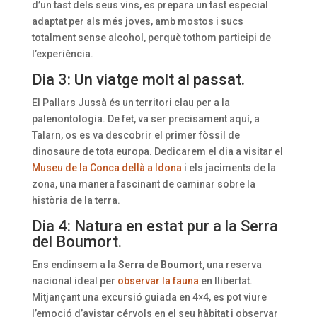
d’un tast dels seus vins, es prepara un tast especial
adaptat per als més joves, amb mostos i sucs
totalment sense alcohol, perquè tothom participi de
l’experiència.
Dia 3: Un viatge molt al passat.
El Pallars Jussà és un territori clau per a la
palenontologia. De fet, va ser precisament aquí, a
Talarn, os es va descobrir el primer fòssil de
dinosaure de tota europa. Dedicarem el dia a visitar el
Museu de la Conca dellà a Idona
i els jaciments de la
zona, una manera fascinant de caminar sobre la
història de la terra.
Dia 4: Natura en estat pur a la Serra
del Boumort.
Ens endinsem a la
Serra de Boumort
, una reserva
nacional ideal per
observar la fauna
en llibertat.
Mitjançant una excursió guiada en 4×4, es pot viure
l’emoció d’avistar cérvols en el seu hàbitat i observar