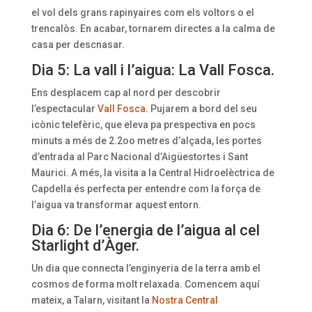
el vol dels grans rapinyaires com els voltors o el
trencalòs. En acabar, tornarem directes a la calma de
casa per descnasar.
Dia 5: La vall i l’aigua: La Vall Fosca.
Ens desplacem cap al nord per descobrir
l’espectacular
Vall Fosca
. Pujarem a bord del seu
icònic telefèric, que eleva pa prespectiva en pocs
minuts a més de 2.2oo metres d’alçada, les portes
d’entrada al Parc Nacional d’Aigüestortes i Sant
Maurici. A més, la visita a la Central Hidroelèctrica de
Capdella és perfecta per entendre com la força de
l’aigua va transformar aquest entorn.
Dia 6: De l’energia de l’aigua al cel
Starlight d’Àger.
Un dia que connecta l’enginyeria de la terra amb el
cosmos de forma molt relaxada. Comencem aquí
mateix, a Talarn, visitant la
Nostra Central