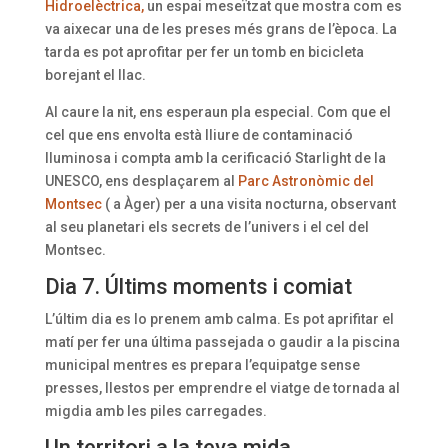
Hidroelèctrica,
un espai meseïtzat que mostra com es
va aixecar una de les preses més grans de l’època. La
tarda es pot aprofitar per fer un tomb en bicicleta
borejant el llac.
Al caure la nit, ens esperaun pla especial. Com que el
cel que ens envolta està lliure de contaminació
lluminosa i compta amb la cerificació Starlight de la
UNESCO, ens desplaçarem al
Parc Astronòmic del
Montsec
( a Àger) per a una visita nocturna, observant
al seu planetari els secrets de l’univers i el cel del
Montsec.
Dia 7. Últims moments i comiat
L’últim dia es lo prenem amb calma. Es pot aprifitar el
matí per fer una última passejada o gaudir a la piscina
municipal mentres es prepara l’equipatge sense
presses, llestos per emprendre el viatge de tornada al
migdia amb les piles carregades.
Un territori a la teva mida