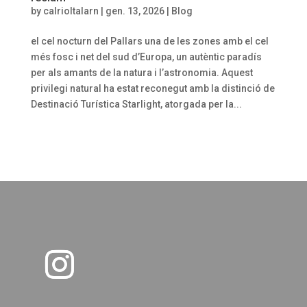
by
calrioltalarn
|
gen. 13, 2026
|
Blog
el cel nocturn del Pallars una de les zones amb el cel
més fosc i net del sud d’Europa, un autèntic paradís
per als amants de la natura i l’astronomia. Aquest
privilegi natural ha estat reconegut amb la distinció de
Destinació Turística Starlight, atorgada per la...