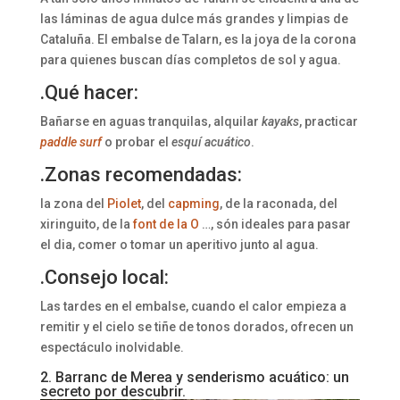
las láminas de agua dulce más grandes y limpias de
Cataluña. El embalse de Talarn, es la joya de la corona
para quienes buscan días completos de sol y agua.
.Qué hacer:
Bañarse en aguas tranquilas, alquilar
kayaks
, practicar
paddle surf
o probar el
esquí acuático
.
.Zonas recomendadas:
la zona del
Piolet
, del
capming
, de la raconada, del
xiringuito, de la
font de la O
…, són ideales para pasar
el dia, comer o tomar un aperitivo junto al agua.
.Consejo local:
Las tardes en el embalse, cuando el calor empieza a
remitir y el cielo se tiñe de tonos dorados, ofrecen un
espectáculo inolvidable.
2. Barranc de Merea y senderismo acuático: un
secreto por descubrir.