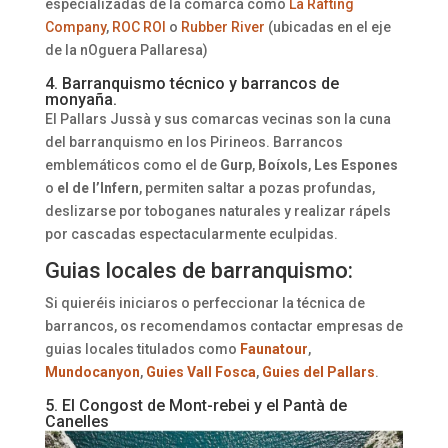
especializadas de la comarca como
La Rafting
Company
,
ROC ROI
o
Rubber River
(ubicadas en el eje
de la nOguera Pallaresa)
4. Barranquismo técnico y barrancos de
monyaña.
El Pallars Jussà y sus comarcas vecinas son la cuna
del barranquismo en los Pirineos. Barrancos
emblemáticos como el de
Gurp
,
Boíxols
,
Les Espones
o
el de l’Infern
, permiten saltar a pozas profundas,
deslizarse por toboganes naturales y realizar rápels
por cascadas espectacularmente eculpidas.
Guias locales de barranquismo:
Si quieréis iniciaros o perfeccionar la técnica de
barrancos, os recomendamos contactar empresas de
guias locales titulados como
Faunatour
,
Mundocanyon
,
Guies Vall Fosca
,
Guies del Pallars
.
5. El Congost de Mont-rebei y el Pantà de
Canelles