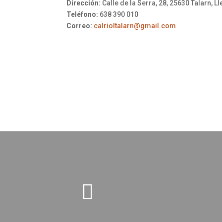
Dirección:
Calle de la Serra, 28, 25630 Talarn, Ll
Teléfono:
638 390 010
Correo:
calrioltalarn@gmail.com