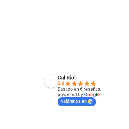
Cal Riol
5.0
Basado en 6 reseñas.
powered by
G
o
o
g
l
e
valóranos en