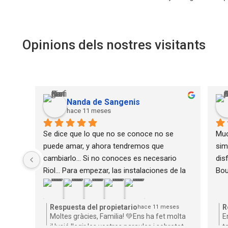
Opinions dels nostres visitants
Nanda de Sangenis
hace 11 meses
Se dice que lo que no se conoce no se 
Muc
puede amar, y ahora tendremos que 
sim
cambiarlo... Si no conoces es necesario 
dis
Riol... Para empezar, las instalaciones de la 
Bou
casa en Talarn son una preciosidad, cuidado 
hac
todo al detalle, la comodidad, la privacidad, 
las vistas! Además Lluís y Judit son unos 
Respuesta del propietario
R
hace 11 meses
Moltes gràcies, Familia! 💚Ens ha fet molta
E
grandes anfitriones. Con ellos visitamos el 
il·lusió llegir les vostres paraules i sobretot
t