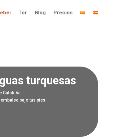
ebei
Tor
Blog
Precios
aguas turquesas
e Cataluña:
 embalse bajo tus pies.