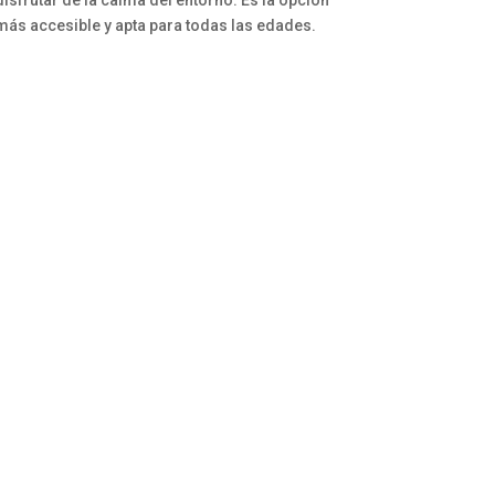
disfrutar de la calma del entorno. Es la opción
más accesible y apta para todas las edades.