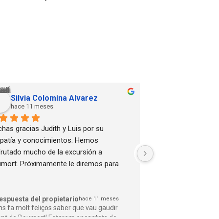
Silvia Colomina Alvarez
Josep BAR
hace 11 meses
hace 12 mese
has gracias Judith y Luis por su 
En Semana Santa pud
patía y conocimientos. Hemos 
experiencia de Boumo
frutado mucho de la excursión a 
quebrantahuesos y c
mort. Próximamente le diremos para 
espectacular, paisaj
er La excursión de Tor. ¡Hasta pronto!
compañía divertidísim
alojamiento cómodís
mínimo detalle. Una 
espuesta del propietario
Respuesta del pro
hace 11 meses
ns fa molt feliços saber que vau gaudir
Moltes gràcies Jos
disfrutar y regalar.
ant de Boumort! Estarem encantats de
nevada incloïa, aix