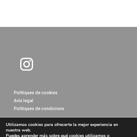
Polítiques de cookies
Avís legal
Polítiques de condicions
Utilizamos cookies para ofrecerte la mejor experiencia en
nuestra web.
Cal Riol
©
, tots els drets reservats 2025
Puedes aprender más sobre qué cookies utilizamos o