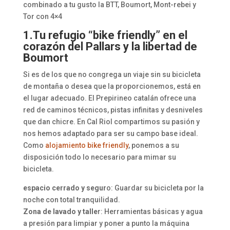
combinado a tu gusto la BTT, Boumort, Mont-rebei y
Tor con 4×4
1.Tu refugio “bike friendly” en el
corazón del Pallars y la libertad de
Boumort
Si es de los que no congrega un viaje sin su bicicleta
de montaña o desea que la proporcionemos, está en
el lugar adecuado. El Prepirineo catalán ofrece una
red de caminos técnicos, pistas infinitas y desniveles
que dan chicre. En Cal Riol compartimos su pasión y
nos hemos adaptado para ser su campo base ideal.
Como
alojamiento bike friendly
, ponemos a su
disposición todo lo necesario para mimar su
bicicleta.
espacio cerrado y segur
o: Guardar su bicicleta por la
noche con total tranquilidad.
Zona de lavado y talle
r: Herramientas básicas y agua
a presión para limpiar y poner a punto la máquina