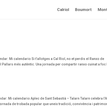
Calriol
Boumort
Mont
ndar: Mi calendario Si t’allotges a Cal Riol, no et perdis el Ranxo de
l Pallars més autèntic. Una jornada per compartir ranxo cuinat a foc l
dar: Mi calendario Aplec de Sant Sebastià – Talarn Talarn celebra l’
jornada de trobada popular que uneix tradició, convivència i patrimon