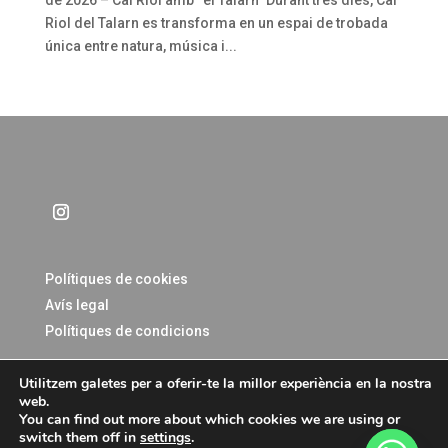
Riol del Talarn es transforma en un espai de trobada
única entre natura, música i...
Polítiques de cookies
Avís legal
Polítiques de condicions
Utilitzem galetes per a oferir-te la millor experiència en la nostra
web.
Cal Riol
©
, tots els drets reservats 2025
You can find out more about which cookies we are using or
switch them off in
settings
.