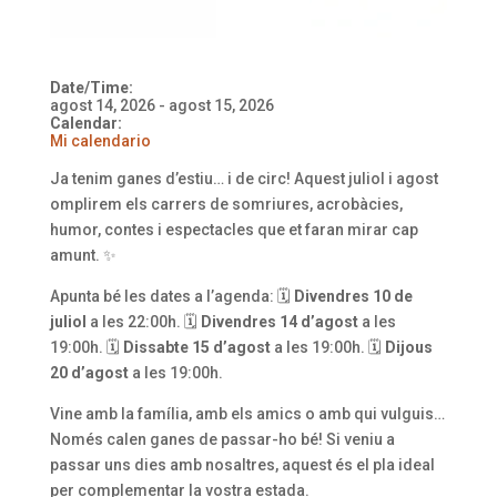
Date/Time:
agost 14, 2026 - agost 15, 2026
Calendar:
Mi calendario
Ja tenim ganes d’estiu… i de circ! Aquest juliol i agost
omplirem els carrers de somriures, acrobàcies,
humor, contes i espectacles que et faran mirar cap
amunt. ✨
Apunta bé les dates a l’agenda: 🗓
Divendres 10 de
juliol
a les 22:00h. 🗓
Divendres 14 d’agost
a les
19:00h. 🗓
Dissabte 15 d’agost
a les 19:00h. 🗓
Dijous
20 d’agost
a les 19:00h.
Vine amb la família, amb els amics o amb qui vulguis…
Només calen ganes de passar-ho bé! Si veniu a
passar uns dies amb nosaltres, aquest és el pla ideal
per complementar la vostra estada.