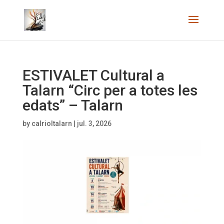
ESTIVALET Cultural a
Talarn “Circ per a totes les
edats” – Talarn
by
calrioltalarn
|
jul. 3, 2026