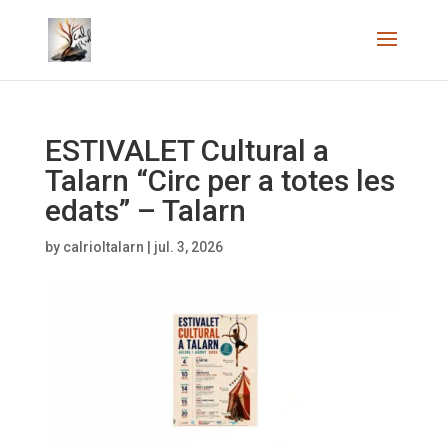
ESTIVALET Cultural a
Talarn “Circ per a totes les
edats” – Talarn
by
calrioltalarn
|
jul. 3, 2026