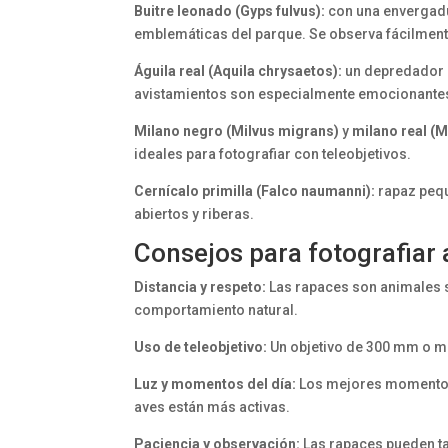
Buitre leonado (Gyps fulvus):
con una envergadu
emblemáticas del parque. Se observa fácilment
Águila real (Aquila chrysaetos):
un depredador 
avistamientos son especialmente emocionantes
Milano negro (Milvus migrans)
y
milano real (M
ideales para fotografiar con teleobjetivos.
Cernícalo primilla (Falco naumanni):
rapaz pequ
abiertos y riberas.
Consejos para fotografiar
Distancia y respeto:
Las rapaces son animales se
comportamiento natural.
Uso de teleobjetivo:
Un objetivo de 300 mm o má
Luz y momentos del día:
Los mejores momentos s
aves están más activas.
Paciencia y observación:
Las rapaces pueden ta