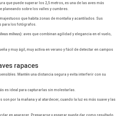
ra que puede superar los 2,5 metros, es una de las aves más
e planeando sobre los valles y cumbres.
majestuoso que habita zonas de montaña y acantilados. Sus
 para los fotógrafos.
ilvus milvus):
aves que combinan agilidad y elegancia en el vuelo,
eña y muy ágil, muy activa en verano y fácil de detectar en campos
 aves rapaces
nsibles. Mantén una distancia segura y evita interferir con su
s es ideal para capturarlas sin molestarlas.
on por la mañana y al atardecer, cuando la luz es más suave y las
rdar en aparecer. Prepararse y esperar puede dar como resultado